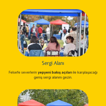
Sergi Alanı
Felsefe severlerin
yepyeni bakış açıları
ile karşılaşacağı
geniş sergi alanını gezin.