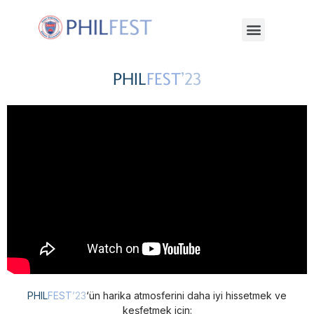
PHIL
FEST
’23
PHIL
FEST
’23
‘ün harika atmosferini daha iyi hissetmek ve
keşfetmek için: